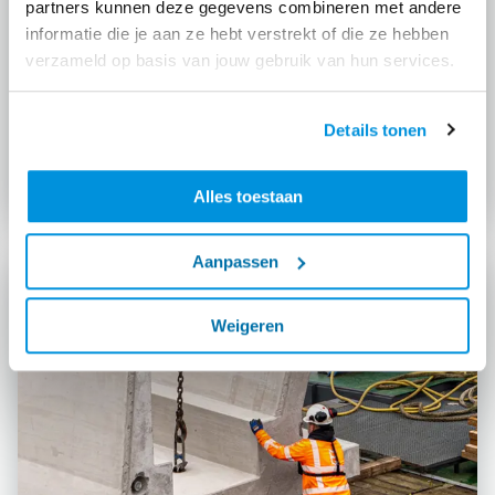
partners kunnen deze gegevens combineren met andere
informatie die je aan ze hebt verstrekt of die ze hebben
verzameld op basis van jouw gebruik van hun services.
Stedelijke ontwikkeling en
Details tonen
bouw
Alles toestaan
Aanpassen
Weigeren