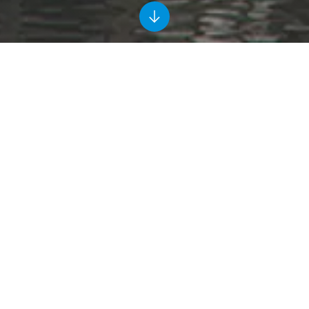
MIX Amsterdam
Amsterdam
2023-2026
MRP
Op het Osdorpplein in het hart van Amsterdam
Nieuw-West realiseert Heddes Bouw & Ontwikkeling in
opdracht van
MRP
het project
MIX Amsterdam
. Dit
project is gelegen naast het recent aan MRP
opgeleverde project
De Os
, ook wel The Hub. Het
ontwerp voor MIX Amsterdam is gemaakt door
De Architecten Cie
.