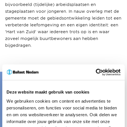
bijvoorbeeld (tijdelijke) arbeidsplaatsen en
stageplaatsen voor jongeren. In nauw overleg met de
gemeente moet de gebiedsontwikkeling leiden tot een
verbeterde leefomgeving en een eigen identiteit: een
'Hart van Zuid' waar iedereen trots op is en waar
zoveel mogelijk buurtbewoners aan hebben
bijgedragen.
Jong talent?
We
Deze website maakt gebruik van cookies
zijn altijd op zoek
We gebruiken cookies om content en advertenties te
personaliseren, om functies voor social media te bieden
Jaarlijks plaatst onze Recruiter Claire de Groot
en om ons websiteverkeer te analyseren. Ook delen we
ruim honderd stagiairs en trainees bij onze
informatie over jouw gebruik van onze site met onze
projecten en organisatieonderdelen in heel