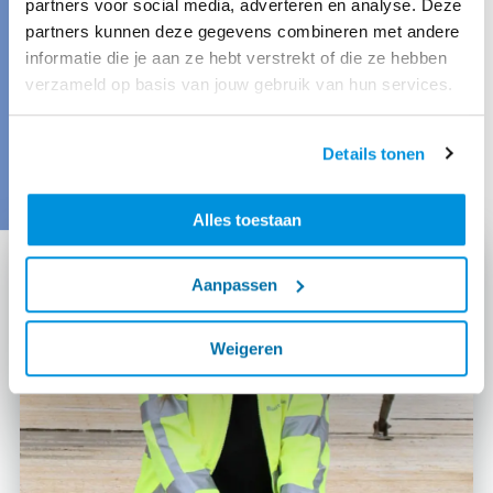
partners voor social media, adverteren en analyse. Deze
Nederland. Daar zijn we blij mee, want deze
partners kunnen deze gegevens combineren met andere
jonge talenten voegen veel energie, kennis en
informatie die je aan ze hebt verstrekt of die ze hebben
ambitie toe aan onze teams. Bovendien blijven
verzameld op basis van jouw gebruik van hun services.
zij na hun afstuderen vaak bij ons werken.
Details tonen
Bekijk onze stageplaatsen
Alles toestaan
Aanpassen
Weigeren