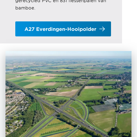
gerecycled PVC en 831 flessenpalen van
bamboe.
A27 Everdingen-Hooipolder