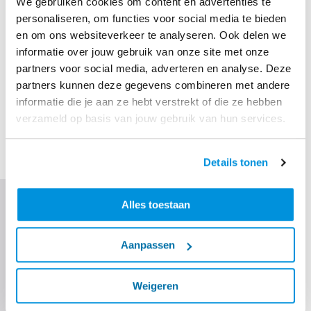
We gebruiken cookies om content en advertenties te
gerecyclede materialen te gebruiken. Verder hebben
personaliseren, om functies voor social media te bieden
we samen met Rijkswaterstaat een uniek reflecterend
en om ons websiteverkeer te analyseren. Ook delen we
asfaltmengsel ontwikkeld. Naast de jaarlijkse
informatie over jouw gebruik van onze site met onze
energiebesparing wordt dit type asfalt ook
partners voor social media, adverteren en analyse. Deze
geproduceerd met 30% minder energie. We zijn goed
partners kunnen deze gegevens combineren met andere
op weg naar emissievrij bouwen in 2030.
informatie die je aan ze hebt verstrekt of die ze hebben
verzameld op basis van jouw gebruik van hun services.
Details tonen
A27 Everdingen-
Hooipolder
Alles toestaan
De derde plek in de file top 10: dat is straks
Aanpassen
verleden tijd voor A27 Houten-Hooipolder.
Rijkswaterstaat pakt dit knelpunt aan door
onder andere 40 kilometer snelweg tussen
Weigeren
Everdingen en Hooipolder te verbeteren.