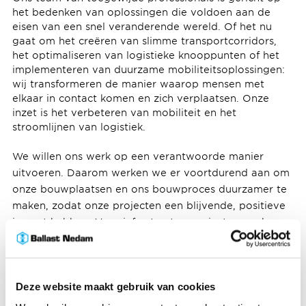
het bedenken van oplossingen die voldoen aan de
eisen van een snel veranderende wereld. Of het nu
gaat om het creëren van slimme transportcorridors,
het optimaliseren van logistieke knooppunten of het
implementeren van duurzame mobiliteitsoplossingen:
wij transformeren de manier waarop mensen met
elkaar in contact komen en zich verplaatsen. Onze
inzet is het verbeteren van mobiliteit en het
stroomlijnen van logistiek.
We willen ons werk op een verantwoorde manier
uitvoeren. Daarom werken we er voortdurend aan om
onze bouwplaatsen en ons bouwproces duurzamer te
maken, zodat onze projecten een blijvende, positieve
impact hebben. Voor infrastructuurprojecten werken
we met milieukostenindicatorberekeningen. We maken
steeds meer gebruik van elektrisch materieel en we
voorkomen het gebruik van nieuwe grondstoffen door
Deze website maakt gebruik van cookies
demontabel en aanpasbaar te ontwerpen en te
bouwen en door zoveel mogelijk hergebruikte en