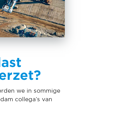
last
erzet?
worden we in sommige
edam collega’s van