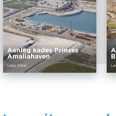
Aanleg kades Prinses
A
Amaliahaven
B
Lees meer
Le