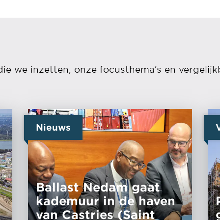
die we inzetten, onze focusthema’s en vergelijk
Nieuws
Ballast Nedam gaat
kademuur in de haven
van Castries (Saint