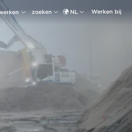
Werken bij
zoeken
NL
werken