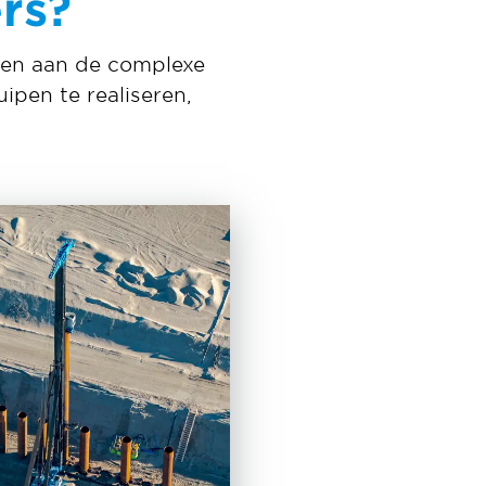
rs?
oen aan de complexe
ipen te realiseren,