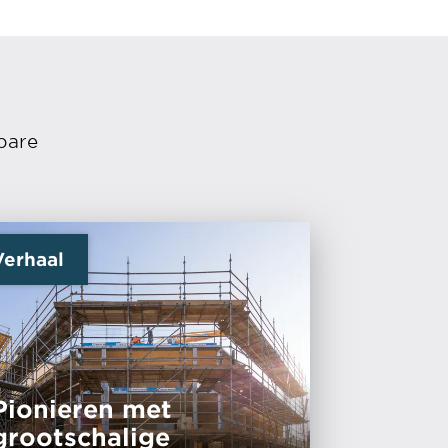
bare
Verhaal
Pionieren met
grootschalige