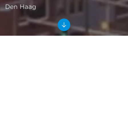
Den Haag
Een van de hoogste en grootste
woningbouwprojecten van
Nederland in één gebouw én
modulair
Tegenover waar nu nog de bekende Megastores zijn
gevestigd, realiseert Heddes Bouw & Ontwikkeling in
een partnership met Ballast Nedam West, Waldorp
Four. Als een van de eerste grootschalige
woningbouwprojecten vormt het een belangrijke rol in
de verdere ontwikkeling van het Central Innovation
District: het economische hart van Den Haag dat het
gebied tussen en rondom treinstations Den Haag