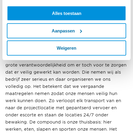
in de woestijn. De thermometer raakt regelmatig de
50 graden. Tegen die extreme hitte moet je je continu
Alles toestaan
beschermen, om verbranding en uitdroging te
voorkomen.”
Aanpassen
Naast het klimaat zorgen ook politieke en sociale
onrust voor verhoogd risico. “Als je gaat werken in een
Weigeren
gebied dat door het ministerie van Buitenlandse Zaken
als ‘rood’ is gekwalificeerd, dan betekent dat een
grote verantwoordelijkheid om er toch voor te zorgen
dat er veilig gewerkt kan worden. Die nemen wij als
bedrijf zeer serieus en daar organiseren we ons
volledig op. Het betekent dat we vergaande
maatregelen nemen zodat onze mensen veilig hun
werk kunnen doen. Zo verloopt elk transport van en
naar de projectlocatie met gepantserd vervoer en
onder escorte en staan de locaties 24/7 onder
bewaking. De compound is onze thuisbasis: hier
werken, eten, slapen en sporten onze mensen. Het