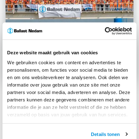
Deze website maakt gebruik van cookies
We gebruiken cookies om content en advertenties te
personaliseren, om functies voor social media te bieden
en om ons websiteverkeer te analyseren. Ook delen we
informatie over jouw gebruik van onze site met onze
partners voor social media, adverteren en analyse. Deze
Werken in de woestijn
partners kunnen deze gegevens combineren met andere
informatie die je aan ze hebt verstrekt of die ze hebben
Een zeer specialistisch project dus, maar ook de
verzameld op basis van jouw gebruik van hun services.
locatie brengt de nodige uitdaging met zich mee.
Martijn: “Umm Qasr, net ten zuiden van Basra en de
exacte locatie waar de tunnel zich bevindt, ligt midden
Details tonen