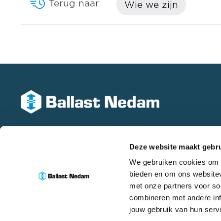
Terug naar
Wie we zijn
Eind
Geb
Ball
Hoor
Have
Ball
Koots
Mobil
Ball
Leer
Modu
Ball
Sitta
Offs
Ekin
Utre
Onde
Hait
Venl
Deze website maakt gebru
Reno
Hedd
We gebruiken cookies om c
Waar
bieden en om ons websitev
Tunn
Heit
met onze partners voor so
combineren met andere inf
Wate
Hurk
jouw gebruik van hun serv