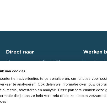
hoven
ouwen
ast Nedam Materieel
n
ns
ast Nedam Specialistisch Grondverzet
tertille
iteit en infrastructuur
ast Nedam West
dam
lair bouwen
ast Nedam Wind & Marine
rd
Direct naar
Werken b
hore
etix
cht
Nieuws
Feiten & cijfers
Bouw jij ook
rstroomfundaties
sma Beton
toekomst? St
Projecten
Contact
o
ik van cookies
ga de uitdag
vatie en restauratie
Expertises
Intranet
es Bouw & Ontwikkeling
ontent en advertenties te personaliseren, om functies voor soci
denburg
Bekijk onze
erkeer te analyseren. Ook delen we informatie over jouw gebrui
els
kamp Construction Swiss GmbH
cial media, adverteren en analyse. Deze partners kunnen deze
ormatie die je aan ze hebt verstrekt of die ze hebben verzameld
rzuivering en waterdistributie
s
ices.