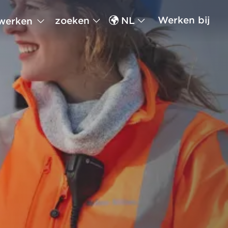
Werken bij
zoeken
NL
werken