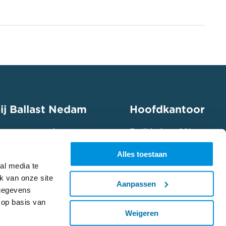
ij Ballast Nedam
Hoofdkantoor
 mee aan een duurzame
Euclideslaan 201
ap in jouw speelveld en
3584 BS Utrecht
Alles toestaan
ing aan.
(+31) 030 285 33 33
al media te
 vacatures
k van onze site
Aanpassen
 gegevens
 op basis van
Weigeren