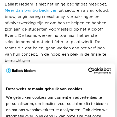
Ballast Nedam is niet het enige bedrijf dat meedoet.
Meer dan twintig bedrijven
uit sectoren als agrofood,
bouw, engineering consultancy, verpakkingen en
afvalverwerking zijn er om hen te helpen en hebben
zich aan de studenten voorgesteld op het Kick-off
Event. De teams werken nu toe naar het eerste
selectiemoment dat eind februari plaatsvindt. De
teams die dat halen, gaan werken aan het verfijnen
van hun concept, in de hoop een plek in de finale te
bemachtigen.
Waarom doet Ballast Nedam
hieraan mee?
Deze website maakt gebruik van cookies
Ballast Nedam wil in 2030
We gebruiken cookies om content en advertenties te
50% circulair, 100% afvalvrij en klimaatneutraal
zijn. We
personaliseren, om functies voor social media te bieden
dagen de studenten uit om oplossingen te vinden die
en om ons websiteverkeer te analyseren. Ook delen we
ons hierbij kunnen helpen. Het is inspirerend en werkt
informatie over jouw gebruik van onze site met onze