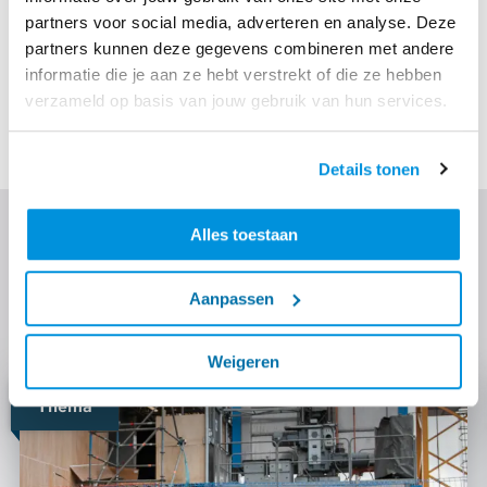
motiverend om met ze te sparren én het geeft ons
partners voor social media, adverteren en analyse. Deze
inzicht in de drijfveren van deze nieuwe generatie
partners kunnen deze gegevens combineren met andere
toekomstige collega's. Daarnaast zijn ook de andere
informatie die je aan ze hebt verstrekt of die ze hebben
partners interessant: de één zijn afvalstroom kan een
verzameld op basis van jouw gebruik van hun services.
oplossing zijn voor de ander.
Details tonen
Ontdek meer
Alles toestaan
Lees verder over de technieken die we inzetten, onze
Aanpassen
focusthema’s en vergelijkbare projecten.
Weigeren
Thema