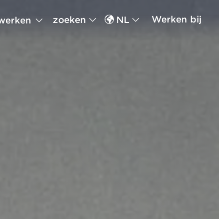
Werken bij
zoeken
NL
werken