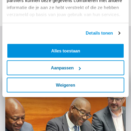
partners kunnen deze gegevens combineren met andere
2019.
informatie die je aan ze hebt verstrekt of die ze hebben
verzameld op basis van jouw gebruik van hun services.
Details tonen
Ontdek meer
Alles toestaan
Lees verder over de technieken die we inzetten, onze
focusthema’s en vergelijkbare projecten.
Aanpassen
Nieuws
Weigeren