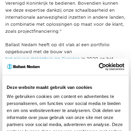
Verenigd Koninkrijk te bedienen. Bovendien kunnen
we deze expertise dankzij onze schaalbaarheid en
internationale aanwezigheid inzetten in andere landen,
in combinatie met oplossingen op maat voor de klant,
zoals projectfinanciering."
Ballast Nedam heeft op dit vlak al een portfolio
opgebouwd met de bouw van
het nieuwe ziekenhuis op Curaçao
in 2020 en het
Erasmus Medisch Centrum in Rotterdam
in 2017. ABC
heeft jarenlange kennis en ervaring in het uitvoeren
van specialistisch werk, zoals de inrichting van
medische behandelkamers waar hoogwaardige
Deze website maakt gebruik van cookies
apparatuur wordt geplaatst. De overname is daarom
We gebruiken cookies om content en advertenties te
een logische stap die past binnen de groeistrategie
personaliseren, om functies voor social media te bieden
van Ballast Nedam. Met deze overname van ABC zal
en om ons websiteverkeer te analyseren. Ook delen we
Ballast Nedam haar activiteiten in het Verenigd
informatie over jouw gebruik van onze site met onze
Koninkrijk verder versterken en uitbreiden, in
partners voor social media, adverteren en analyse. Deze
opvolging van de overname van Stripe Consulting in