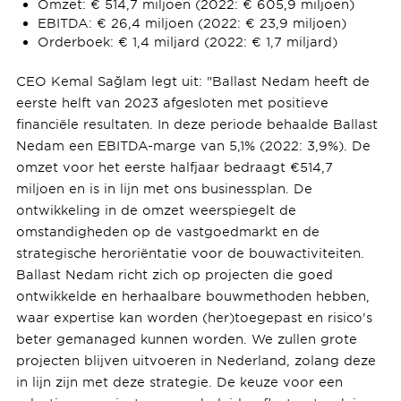
Omzet: € 514,7 miljoen (2022: € 605,9 miljoen)
EBITDA: € 26,4 miljoen (2022: € 23,9 miljoen)
Orderboek: € 1,4 miljard (2022: € 1,7 miljard)
CEO Kemal Sağlam legt uit: "Ballast Nedam heeft de
eerste helft van 2023 afgesloten met positieve
financiële resultaten. In deze periode behaalde Ballast
Nedam een EBITDA-marge van 5,1% (2022: 3,9%). De
omzet voor het eerste halfjaar bedraagt €514,7
miljoen en is in lijn met ons businessplan. De
ontwikkeling in de omzet weerspiegelt de
omstandigheden op de vastgoedmarkt en de
strategische heroriëntatie voor de bouwactiviteiten.
Ballast Nedam richt zich op projecten die goed
ontwikkelde en herhaalbare bouwmethoden hebben,
waar expertise kan worden (her)toegepast en risico's
beter gemanaged kunnen worden. We zullen grote
projecten blijven uitvoeren in Nederland, zolang deze
in lijn zijn met deze strategie. De keuze voor een