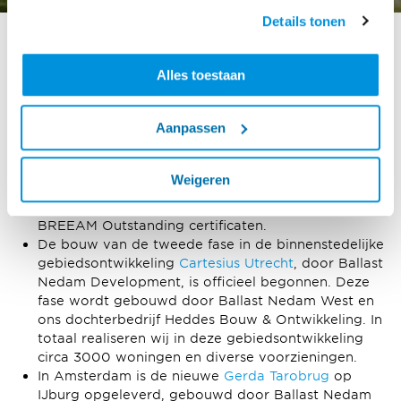
Details tonen
Projecten in het binnenland
Alles toestaan
In Nederland behaalden we meerdere mijlpalen op
Aanpassen
projecten:
In mei 2023 is project
Jonas
opgeleverd. Ballast
Weigeren
Nedam West realiseerde dit project en werkte
volop aan de duurzame uitvoering, met drie
BREEAM Outstanding certificaten.
De bouw van de tweede fase in de binnenstedelijke
gebiedsontwikkeling
Cartesius Utrecht
, door Ballast
Nedam Development, is officieel begonnen. Deze
fase wordt gebouwd door Ballast Nedam West en
ons dochterbedrijf Heddes Bouw & Ontwikkeling. In
totaal realiseren wij in deze gebiedsontwikkeling
circa 3000 woningen en diverse voorzieningen.
In Amsterdam is de nieuwe
Gerda Tarobrug
op
IJburg opgeleverd, gebouwd door Ballast Nedam