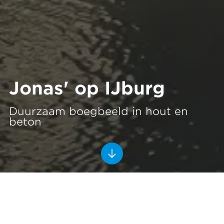
Jonas' op IJburg
Duurzaam boegbeeld in hout en
beton
Jonas': iconisch wonen aan het
water
Amsterdam
2020-2023
Amvest