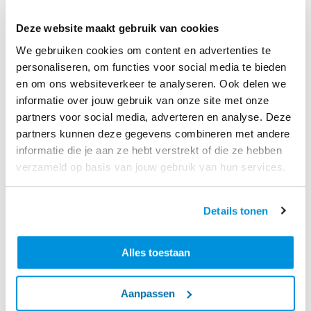
bijvoorbeeld op het vlak van de energietransitie. De
Deze website maakt gebruik van cookies
wil is er, dus het kan snel gaan."
We gebruiken cookies om content en advertenties te
Wat is jouw stip op de horizon?
personaliseren, om functies voor social media te bieden
"Uiteindelijk is mijn ambitie om bij te dragen aan een
en om ons websiteverkeer te analyseren. Ook delen we
nog groener bedrijf met meer projecten in de
informatie over jouw gebruik van onze site met onze
energietransitie, die zich richten op wind, zon of
partners voor social media, adverteren en analyse. Deze
bijvoorbeeld waterstof projecten, maar ook de nadruk
partners kunnen deze gegevens combineren met andere
op schoonwaterprojecten die steeds belangrijker
informatie die je aan ze hebt verstrekt of die ze hebben
worden vanwege de gevolgen van de
verzameld op basis van jouw gebruik van hun services.
klimaatverandering over de hele wereld."
Details tonen
Naast jouw nieuwe rol blijf je bij Ballast Nedam jouw
huidige werkzaamheden uitvoeren als directeur
Corporate Social Responsibility en directeur Digital
Alles toestaan
Transformation en Innovation. Je bent dus onder
andere verantwoordelijk voor duurzaamheid binnen
Aanpassen
Ballast Nedam. Wat staat er in Nederland op jouw