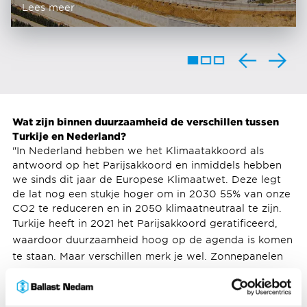
Lees meer
Wat zijn binnen duurzaamheid de verschillen tussen
Turkije en Nederland?
"In Nederland hebben we het Klimaatakkoord als
antwoord op het Parijsakkoord en inmiddels hebben
we sinds dit jaar de Europese Klimaatwet. Deze legt
de lat nog een stukje hoger om in 2030 55% van onze
CO2 te reduceren en in 2050 klimaatneutraal te zijn.
Turkije heeft in 2021 het Parijsakkoord geratificeerd,
waardoor duurzaamheid hoog op de agenda is komen
te staan. Maar verschillen merk je wel. Zonnepanelen
en elektrische auto’s zijn in Turkije bijvoorbeeld minder
vanzelfsprekend. Tegelijkertijd liggen er daardoor ook
veel kansen. Het is interessant om van elkaar te leren,