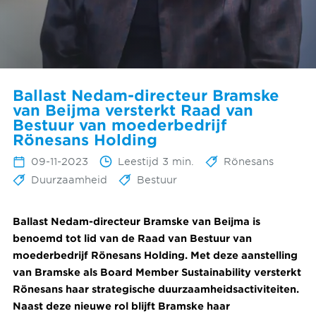
Ballast Nedam-directeur Bramske
van Beijma versterkt Raad van
Bestuur van moederbedrijf
Rönesans Holding
09-11-2023
Leestijd 3 min.
Rönesans
Duurzaamheid
Bestuur
Ballast Nedam-directeur Bramske van Beijma is
benoemd tot lid van de Raad van Bestuur van
moederbedrijf Rönesans Holding. Met deze aanstelling
van Bramske als Board Member Sustainability versterkt
Rönesans haar strategische duurzaamheidsactiviteiten.
Naast deze nieuwe rol blijft Bramske haar