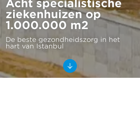
Acht specialistische
ziekenhuizen op
1.000.000 m2
De beste gezondheidszorg in het
hart van Istanbul
Başakşehir Çam & Sakura City
Hospital
Istanbul, Turkije
2016-2020
Rönesans Holding
In 2016 startte Rönesans Holding een immens project:
het Başakşehir Çam & Sakura City Hospital in Istanbul.