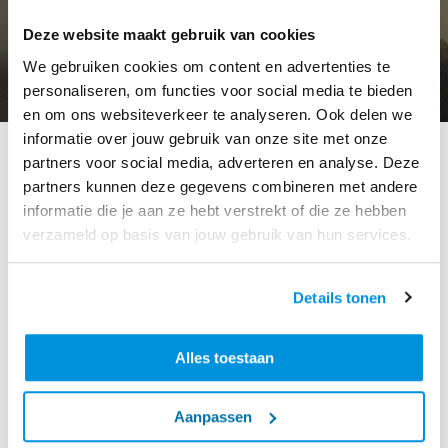
Deze website maakt gebruik van cookies
We gebruiken cookies om content en advertenties te
personaliseren, om functies voor social media te bieden
en om ons websiteverkeer te analyseren. Ook delen we
informatie over jouw gebruik van onze site met onze
partners voor social media, adverteren en analyse. Deze
partners kunnen deze gegevens combineren met andere
Diverse activiteiten
informatie die je aan ze hebt verstrekt of die ze hebben
Sinds 2021 gebruikt Ballast Nedam op alle kantoor-
verzameld op basis van jouw gebruik van hun services.
productie- en bouwlocaties uitsluitend 100% groene
stroom. Bovendien wordt steeds meer energie zelf
Details tonen
opgewekt uit eigen zonnepanelen en eigen
windmolens. Daarnaast is Ballast Nedam sinds 2021
weer terug op de windenergiemarkt en zal het bedrijf
Alles toestaan
dit onderdeel van haar portfolio steeds verder
uitbreiden: zowel nationaal als internationaal. Met
Aanpassen
meer projecten in duurzame energie en met het
bundelen van krachten met andere partijen uit de