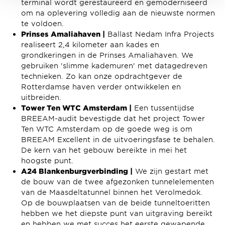
terminal wordt gerestaureerd en gemoderniseerd
om na oplevering volledig aan de nieuwste normen
te voldoen.
Prinses Amaliahaven |
Ballast Nedam Infra Projects
realiseert 2,4 kilometer aan kades en
grondkeringen in de Prinses Amaliahaven. We
gebruiken 'slimme kademuren' met datagedreven
technieken. Zo kan onze opdrachtgever de
Rotterdamse haven verder ontwikkelen en
uitbreiden.
Tower Ten WTC Amsterdam |
Een tussentijdse
BREEAM-audit bevestigde dat het project Tower
Ten WTC Amsterdam op de goede weg is om
BREEAM Excellent in de uitvoeringsfase te behalen.
De kern van het gebouw bereikte in mei het
hoogste punt.
A24 Blankenburgverbinding |
We zijn gestart met
de bouw van de twee afgezonken tunnelelementen
van de Maasdeltatunnel binnen het Verolmedok.
Op de bouwplaatsen van de beide tunneltoeritten
hebben we het diepste punt van uitgraving bereikt
en hebben we met succes het eerste gewapende