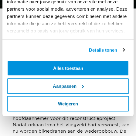
informatie over jouw gebruik van onze site met onze
partners voor social media, adverteren en analyse. Deze
partners kunnen deze gegevens combineren met andere
informatie die je aan ze hebt verstrekt of die ze hebben
Hoogtepunten van onze projecten
verzameld op basis van jouw gebruik van hun services.
Een greep uit de hoogtepunten die het afgelopen half
jaar plaatsvonden op onze projecten:
Details tonen
Horizons |
Ballast Nedam Development heeft dit
nieuwe duurzaamheidsicoon in Amsterdam
toegewezen gekregen, met 126 wooneenheden -
Alles toestaan
inclusief kantoorruimtes, van in totaal 11.000
vierkante meter. Twee grote focuspunten van dit
Aanpassen
project zijn circulariteit en energieverbruik. Met
Horizons zetten we de nieuwe standaard voor
duurzame woningbouw.
Weigeren
Princess Juliana Airport St. Maarten |
Ballast
Nedam International is geselecteerd als
hoofdaannemer voor dit reconstructieproject.
Nadat orkaan Irma het vliegveld had verwoest, kan
nu worden bijgedragen aan de wederopbouw. De