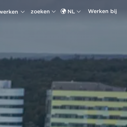
Werken bij
zoeken
NL
werken