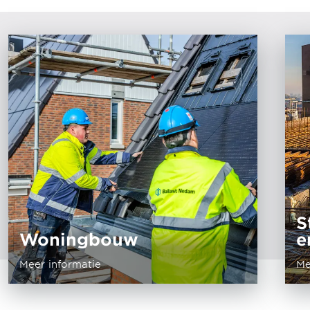
S
Woningbouw
e
Meer informatie
Me