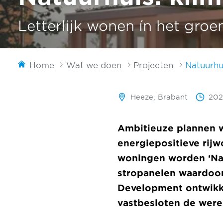
Letterlijk wonen ín het groe
Home
Wat we doen
Projecten
Natuurhu
Heeze, Brabant
202
Ambitieuze plannen w
energiepositieve rij
woningen worden ‘Na
stropanelen waardoor
Development ontwikkel
vastbesloten de were