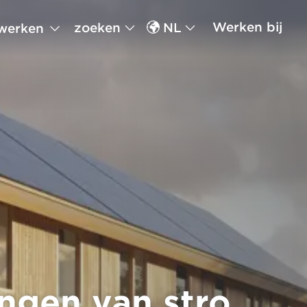
Werken bij
zoeken
NL
werken
ngen van stro