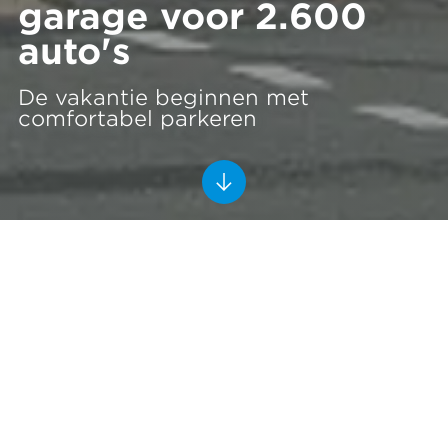
garage voor 2.600
auto's
De vakantie beginnen met
comfortabel parkeren
Premium parkeergarage P3
Schiphol
Schiphol
2014 - 2016
Ballast Nedam Park & Connect
Op veel luchthavens is parkeren een opgave.
Afgelegen, onooglijk, onprettig en onhandig. Niet in
P3 van Amsterdam Airport Schiphol. In deze premium