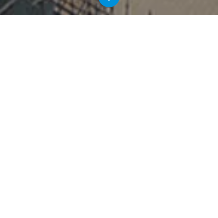
Galaxy Tower
Utrecht
2018-2023
Ballast Nedam Building Projects
Op 7 mei 2018 startte iets groots: de bouw van Galaxy
Tower op het Jaarbeursplein in Utrecht. Ballast Nedam
bouwt een 92 meter hoge toren met een
ondergrondse parkeergarage, een luxe Amrâth Hôtel
met 254 kamers en daarbovenop nog eens 317
appartementen. De toren heeft een opvallende
structuur met daktuinen en wordt volledig bekleed
met keramiek.