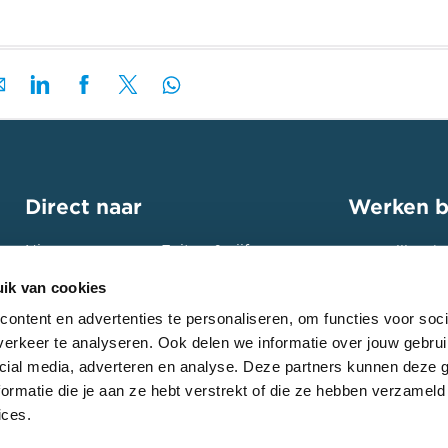
Direct naar
Werken b
Nieuws
Feiten & cijfers
Bouw jij ook
toekomst? St
Projecten
Contact
ik van cookies
ga de uitdag
Expertises
Intranet
ontent en advertenties te personaliseren, om functies voor soci
erkeer te analyseren. Ook delen we informatie over jouw gebrui
Bekijk onze
cial media, adverteren en analyse. Deze partners kunnen deze
ormatie die je aan ze hebt verstrekt of die ze hebben verzameld
ices.