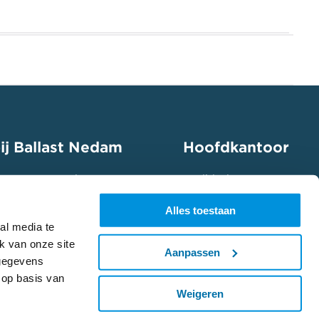
ij Ballast Nedam
Hoofdkantoor
 mee aan een duurzame
Euclideslaan 201
ap in jouw speelveld en
3584 BS Utrecht
Alles toestaan
ing aan.
(+31) 030 285 33 33
al media te
k van onze site
 vacatures
Aanpassen
 gegevens
 op basis van
Weigeren