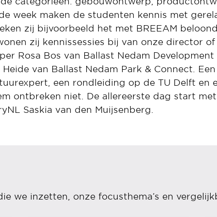
nde categorieën: gebouwontwerp, productontwe
 de week maken de studenten kennis met gere
eken zij bijvoorbeeld het met BREEAM beloonde
onen zij kennissessies bij van onze director 
loper Rosa Bos van Ballast Nedam Development
Heide van Ballast Nedam Park & Connect. Een 
uurexpert, een rondleiding op de TU Delft en
em ontbreken niet. De allereerste dag start met
ryNL Saskia van den Muijsenberg.
die we inzetten, onze focusthema’s en vergelijk