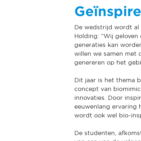
Geïnspir
De wedstrijd wordt a
Holding: “Wij gelove
generaties kan worde
willen we samen met 
genereren op het geb
Dit jaar is het thema 
concept van biomimicr
innovaties. Door insp
eeuwenlang ervaring he
wordt ook wel bio-in
De studenten, afkomsti