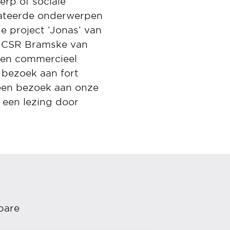
rp of sociale
lateerde onderwerpen
 project ‘Jonas’ van
of CSR Bramske van
 en commercieel
bezoek aan fort
 een bezoek aan onze
 een lezing door
bare