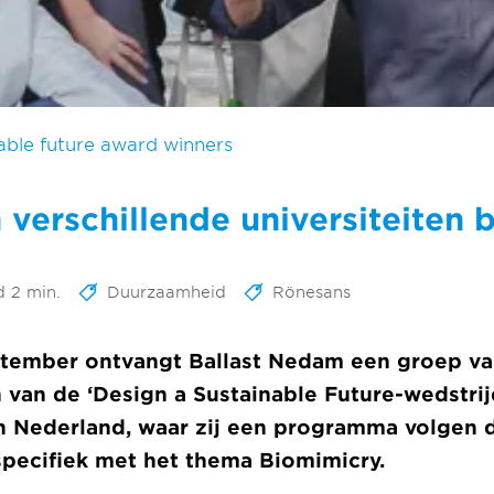
able future award winners
 verschillende universiteiten
d 2 min.
Duurzaamheid
Rönesans
tember ontvangt Ballast Nedam een groep van
n van de ‘Design a Sustainable Future-wedstri
in Nederland, waar zij een programma volgen 
specifiek met het thema Biomimicry.