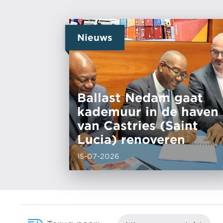
Nieuws
Ballast Nedam gaat
kademuur in de haven
van Castries (Saint
Lucia) renoveren
15-07-2026