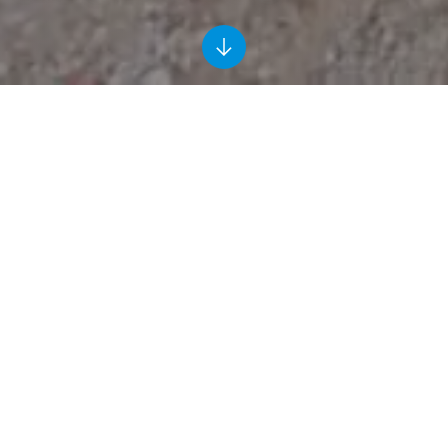
Vijf Bruggen-project in Guinee
Guinee
2022-2025
Ballast Nedam International
Beter bereikbare stadswijken, grotere economische
kansen voor de inwoners en snellere routes naar
ziekenhuizen: dat zijn enkele doelen van het Vijf
Bruggen-project in Conakry, de drukke hoofdstad van
Guinee. Ballast Nedam realiseert 5 bruggen en 12
kilometer aan wegdek samen met Nederlandse
bedrijven, Dijkstaal International, Invest International
en de overheden van Nederland en Guinee.