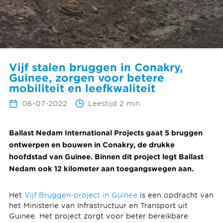
Vijf stalen bruggen in Conakry,
Guinee, zorgen voor betere
mobiliteit en leefkwaliteit
06-07-2022
Leestijd 2 min.
Ballast Nedam International Projects gaat 5 bruggen
ontwerpen en bouwen in Conakry, de drukke
hoofdstad van Guinee. Binnen dit project legt Ballast
Nedam ook 12 kilometer aan toegangswegen aan.
Het
Vijf Bruggen-project in Guinee
is een opdracht van
het Ministerie van Infrastructuur en Transport uit
Guinee. Het project zorgt voor beter bereikbare