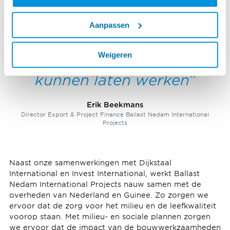
We zijn ervan overtuigd dat
Aanpassen
we dit partnerschap ook
voor toekomstige
Weigeren
Afrikaanse projecten
kunnen laten werken
Erik Beekmans
Director Export & Project Finance Ballast Nedam International
Projects
Naast onze samenwerkingen met Dijkstaal
International en Invest International, werkt Ballast
Nedam International Projects nauw samen met de
overheden van Nederland en Guinee. Zo zorgen we
ervoor dat de zorg voor het milieu en de leefkwaliteit
voorop staan. Met milieu- en sociale plannen zorgen
we ervoor dat de impact van de bouwwerkzaamheden