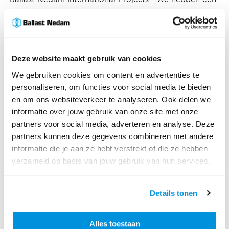
duurzame oplossing voor onze klant kunnen realiseren
dankzij de samenwerking tussen de aannemer en de
financierende instituten Invest International Public
Programs (subsidie) en de commerciële lening van
Deze website maakt gebruik van cookies
Invest International Capital op basis van de dekking
van Atradius Dutch State Business."
We gebruiken cookies om content en advertenties te
personaliseren, om functies voor social media te bieden
"Daardoor profiteert onze klant niet alleen van
en om ons websiteverkeer te analyseren. Ook delen we
Europese normen op technisch gebied, maar ook op
informatie over jouw gebruik van onze site met onze
het gebied van milieuvriendelijke en sociale
partners voor social media, adverteren en analyse. Deze
bouwmethoden. Dit, in combinatie met een zeer
partners kunnen deze gegevens combineren met andere
aantrekkelijke financiering vanwege het subsidie-
informatie die je aan ze hebt verstrekt of die ze hebben
element en de lange looptijd van de lening, maakt het
verzameld op basis van jouw gebruik van hun services.
een zeer goede investering in de Guinese
infrastructuur. We zijn ervan overtuigd dat we dit
Details tonen
partnerschap ook voor toekomstige Afrikaanse
projecten kunnen laten werken."
Alles toestaan