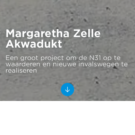
Margaretha Zelle
Akwadukt
Een groot project om de N31 op te
waarderen en nieuwe invalswegen te
realiseren
Hoogwaardig beton maakt
opdrachtgever buitengewoon
tevreden
Leeuwarden
2012 - 2014