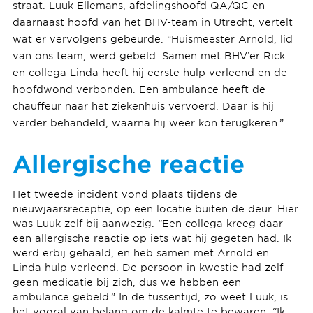
straat. Luuk Ellemans, afdelingshoofd QA/QC en
daarnaast hoofd van het BHV-team in Utrecht, vertelt
wat er vervolgens gebeurde. “Huismeester Arnold, lid
van ons team, werd gebeld. Samen met BHV’er Rick
en collega Linda heeft hij eerste hulp verleend en de
hoofdwond verbonden. Een ambulance heeft de
chauffeur naar het ziekenhuis vervoerd. Daar is hij
verder behandeld, waarna hij weer kon terugkeren.”
Allergische reactie
Het tweede incident vond plaats tijdens de
nieuwjaarsreceptie, op een locatie buiten de deur. Hier
was Luuk zelf bij aanwezig. “Een collega kreeg daar
een allergische reactie op iets wat hij gegeten had. Ik
werd erbij gehaald, en heb samen met Arnold en
Linda hulp verleend. De persoon in kwestie had zelf
geen medicatie bij zich, dus we hebben een
ambulance gebeld.” In de tussentijd, zo weet Luuk, is
het vooral van belang om de kalmte te bewaren. “Ik