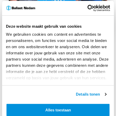
Deze website maakt gebruik van cookies
We gebruiken cookies om content en advertenties te
personaliseren, om functies voor social media te bieden
en om ons websiteverkeer te analyseren. Ook delen we
Omgeschoold
informatie over jouw gebruik van onze site met onze
partners voor social media, adverteren en analyse. Deze
Het BHV-team op het hoofdkantoor heeft in de
partners kunnen deze gegevens combineren met andere
afgelopen periode een professionaliseringsslag
informatie die je aan ze hebt verstrekt of die ze hebben
gemaakt. De ongeveer vijfentwintig leden voeren
verzameld op basis van jouw gebruik van hun services.
vaker overleg en hebben elkaar beter leren kennen. Zo
zijn ze in noodgevallen beter op elkaar ingespeeld.
Daarnaast zijn ze allemaal omgeschoold tot EHBO’er.
Details tonen
“Dat is toch wat anders dan alleen een BHV-opleiding”,
licht Luuk toe. “EHBO is nu de standaardopleiding.” En
Alles toestaan
dat betaalt zich uit, zo bleek tijdens de twee