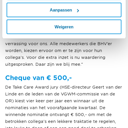
incidenten in het afgelopen kwartaal. Hoe kijkt Luuk
erop terug? “Met een goed gevoel. Collega’s hadden
Aanpassen
hulp nodig, en wij hebben hen kunnen helpen.
Daarnaast laat het zien dat we samen een mooie reis
Weigeren
hebben gemaakt. We vormen nu een actief en goed
voorbereid team. De Take Care Award was een
verrassing voor ons. Alle medewerkers die BHV’er
worden, kiezen ervoor om er te zijn voor hun
collega’s. Voor die extra inzet is nu waardering
uitgesproken. Daar zijn we blij mee.”
Cheque van € 500,-
De Take Care Award jury (HSE-directeur Geert van der
Linde en de leden van de VGWM-commissie van de
OR) kiest vier keer per jaar een winnaar uit de
nominaties van het voorafgaande kwartaal. De
winnende nominatie ontvangt € 500,- om met de
betrokken collega’s een lekkere traktatie te regelen,