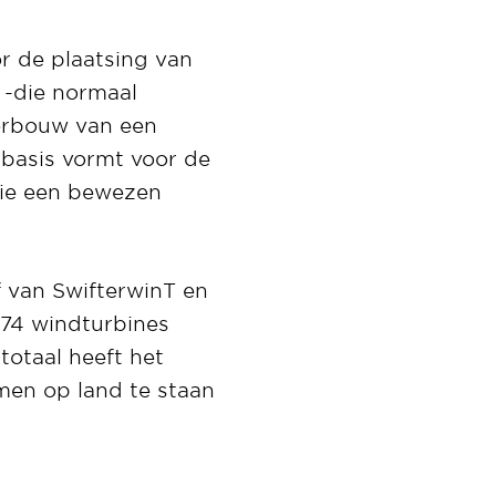
r de plaatsing van
 -die normaal
erbouw van een
 basis vormt voor de
tie een bewezen
f van SwifterwinT en
 74 windturbines
otaal heeft het
en op land te staan