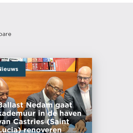
bare
Nieuws
Ballast Nedam gaat
kademuur in de haven
van Castries (Saint
Lucia) renoveren