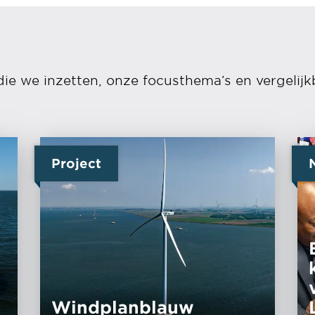
die we inzetten, onze focusthema’s en vergelijk
Project
Windplanblauw