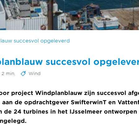
lauw succesvol opgeleverd
planblauw succesvol opgeleve
d 2 min.
Wind
r project Windplanblauw zijn succesvol afge
 aan de opdrachtgever SwifterwinT en Vattenf
n de 24 turbines in het IJsselmeer ontworpen
angelegd.