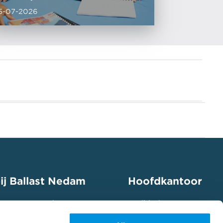
5-07-2026
ij Ballast Nedam
Hoofdkantoor
 mee aan een duurzame
Euclideslaan 201
ap in jouw speelveld en
3584 BS Utrecht