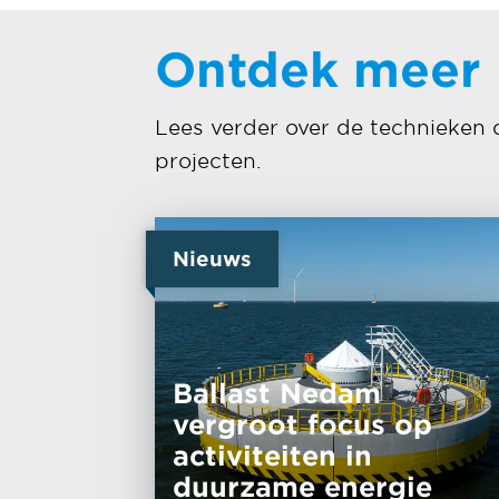
Ontdek meer
Lees verder over de technieken 
projecten.
Nieuws
Ballast Nedam
vergroot focus op
activiteiten in
duurzame energie