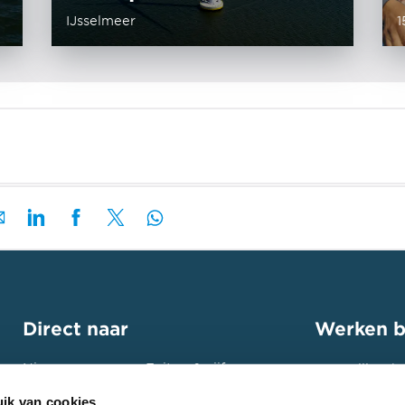
IJsselmeer
1
Direct naar
Werken b
Nieuws
Feiten & cijfers
Bouw jij ook
toekomst? St
Projecten
Contact
ik van cookies