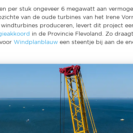
en per stuk ongeveer 6 megawatt aan vermogen
ichte van de oude turbines van het Irene Vor
 windturbines produceren, levert dit project ee
gieakkoord
in de Provincie Flevoland. Zo draa
 voor
Windplanblauw
een steentje bij aan de ene