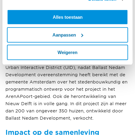
projecten naar het traditionele hoogste punt gebracht:
Airside pier op Schiphol, RTM Stage als onderdeel van
het Rotterdam Ahoy Convention Center (Hart van
Alles toestaan
Zuid) en bij de Mall of the Netherlands in Leidsenhage.
Ook bij het project Blankenburgverbinding werd een
Aanpassen
nieuwe fase bereikt toen het een vergunning kreeg
voor de nieuwbouw van de Maasdeltatunnel als
Weigeren
onderdeel van de nieuwe snelweg A24 in Vlaardingen.
Tot slot, de start van het Voorlopig Ontwerp van het
Urban Interactive District (UID), nadat Ballast Nedam
Development overeenstemming heeft bereikt met de
gemeente Amsterdam over het stedenbouwkundig en
programmatisch ontwerp voor het project in het
ArenAPoort-gebied. Ook de herontwikkeling van
Nieuw Delft is in volle gang. In dit project zijn al meer
dan 200 van ongeveer 350 huizen, ontwikkeld door
Ballast Nedam Development, verkocht.
Impact op de samenleving