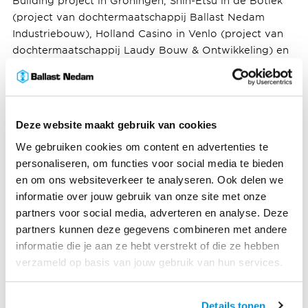
Building project in Groningen, Shin-Etsu in de Botlek
(project van dochtermaatschappij Ballast Nedam
Industriebouw), Holland Casino in Venlo (project van
dochtermaatschappij Laudy Bouw & Ontwikkeling) en
Gare Du Nord in Amsterdam en Biesbosch in
Amstelveen (beide van dochtermaatschappij Heddes
Bouw & Ontwikkeling). Naast deze interessante
projecten werden bouwteamovereenkomsten
Deze website maakt gebruik van cookies
getekend met Omnam Group voor de realisatie van de
We gebruiken cookies om content en advertenties te
POST Rotterdam woontoren, en met de Gemeente
personaliseren, om functies voor social media te bieden
Maastricht voor de renovatie van Centre Céramique in
en om ons websiteverkeer te analyseren. Ook delen we
Maastricht (project van dochtermaatschappij Laudy
informatie over jouw gebruik van onze site met onze
Bouw & Ontwikkeling).
partners voor social media, adverteren en analyse. Deze
partners kunnen deze gegevens combineren met andere
Projectmijlpalen
informatie die je aan ze hebt verstrekt of die ze hebben
Bij verschillende grote projecten werden belangrijke
verzameld op basis van jouw gebruik van hun services.
mijlpalen bereikt. Ballast Nedam startte met de bouw
van een ondergrondse fietsenstalling aan het
Leidseplein in Amsterdam. De vlag werd voor diverse
Details tonen