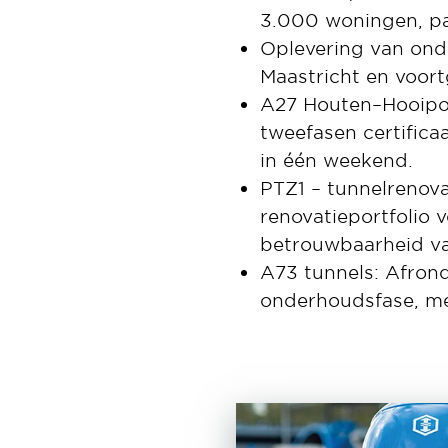
3.000 woningen, par
Oplevering van onde
Maastricht en voort
A27 Houten–Hooipol
tweefasen certifica
in één weekend.
PTZ1 – tunnelrenov
renovatieportfolio 
betrouwbaarheid van
A73 tunnels: Afron
onderhoudsfase, met