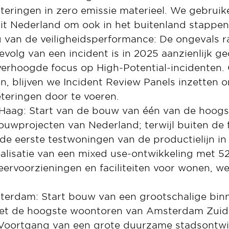
teringen in zero emissie materieel. We gebrui
it Nederland om ook in het buitenland stappen 
 van de veiligheidsperformance: De ongevals ra
volg van een incident is in 2025 aanzienlijk ge
verhoogde focus op High-Potential-incidenten
n, blijven we Incident Review Panels inzetten 
teringen door te voeren.
Haag: Start van de bouw van één van de hoogs
uwprojecten van Nederland; terwijl buiten de
 de eerste testwoningen van de productielijn in 
lisatie van een mixed use-ontwikkeling met 5
ervoorzieningen en faciliteiten voor wonen, w
terdam: Start bouw van een grootschalige binn
met de hoogste woontoren van Amsterdam Zuid
: Voortgang van een grote duurzame stadsontwi