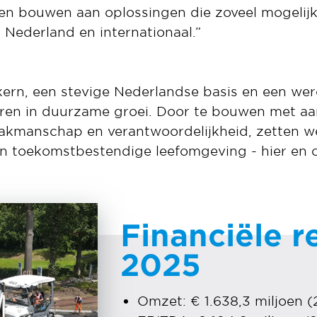
en bouwen aan oplossingen die zoveel mogelij
 Nederland en internationaal.”
rn, een stevige Nederlandse basis en een werel
eren in duurzame groei. Door te bouwen met a
, vakmanschap en verantwoordelijkheid, zetten
en toekomstbestendige leefomgeving - hier en o
Financiële r
2025
Omzet: € 1.638,3 miljoen (