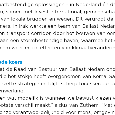
maatbestendige oplossingen - in Nederland én d
m, samen met Invest International, gemeensch
 van lokale bruggen en wegen. Dit vergroot de
oners. In Irak werkte een team van Ballast Ned
 en transport corridor, door het bouwen van ee
an een stormbestendige haven, waarmee het e
eem weer en de effecten van klimaatveranderi
wde koers
aat de Raad van Bestuur van Ballast Nedam ond
die het stokje heeft overgenomen van Kemal S
ezette strategie en blijft scherp focussen op 
enwerking.
zien wat mogelijk is wanneer we bewust kiezen 
otste verschil maakt,” aldus van Zuthem. “Met 
 onze verantwoordelijkheid voor mens, omgevi