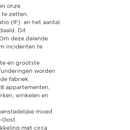
ken onze
te zetten.
tio (IF) en het aantal
daald. Dit
. Om deze dalende
om incidenten te
te en grootste
 funderingen worden
de fabriek.
28 appartementen,
erken, winkelen en
enstedelijke mixed
-Oost.
kkeling met circa