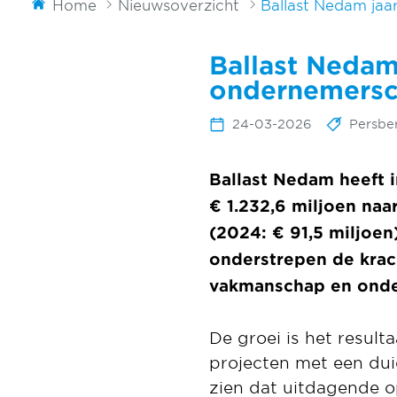
Home
Nieuwsoverzicht
Ballast Nedam jaar
Ballast Nedam
ondernemersch
24-03-2026
Persber
Ballast Nedam heeft 
€ 1.232,6 miljoen naa
(2024: € 91,5 miljoen
onderstrepen de krac
vakmanschap en onder
De groei is het result
projecten met een dui
zien dat uitdagende 