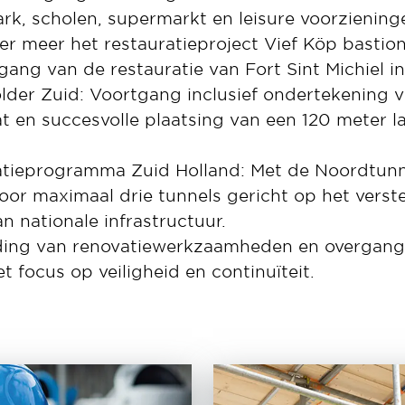
k, scholen, supermarkt en leisure voorziening
r meer het restauratieproject Vief Köp bastio
gang van de restauratie van Fort Sint Michiel in
der Zuid: Voortgang inclusief ondertekening v
at en succesvolle plaatsing van een 120 meter 
atieprogramma Zuid Holland: Met de Noordtunne
voor maximaal drie tunnels gericht op het verst
 nationale infrastructuur.
ding van renovatiewerkzaamheden en overgang
 focus op veiligheid en continuïteit.