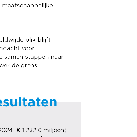
k maatschappelijke
dwijde blik blijft
andacht voor
 we samen stappen naar
ver de grens.
esultaten
2024: € 1.232,6 miljoen)