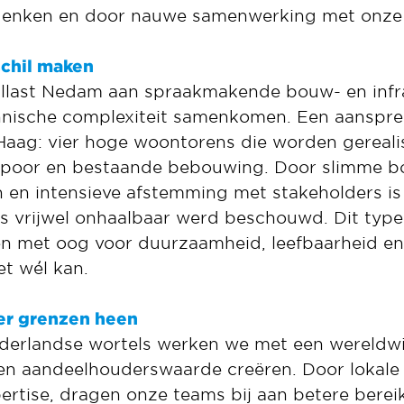
 denken en door nauwe samenwerking met onze 
schil maken
allast Nedam aan spraakmakende bouw- en infr
nische complexiteit samenkomen. Een aanspre
Haag: vier hoge woontorens die worden gereal
 spoor en bestaande bebouwing. Door slimme
 en intensieve afstemming met stakeholders is 
ls vrijwel onhaalbaar werd beschouwd. Dit type
n met oog voor duurzaamheid, leefbaarheid en 
et wél kan.
r grenzen heen
derlandse wortels werken we met een wereldwij
en aandeelhouderswaarde creëren. Door lokale
pertise, dragen onze teams bij aan betere berei