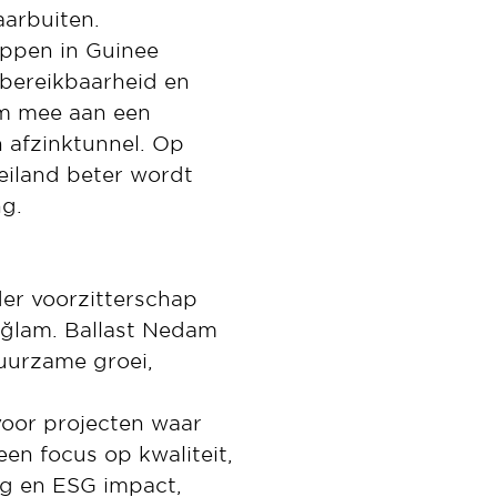
aarbuiten.
appen in Guinee
 bereikbaarheid en
am mee aan een
n afzinktunnel. Op
iland beter wordt
ng.
er voorzitterschap
ağlam. Ballast Nedam
duurzame groei,
voor projecten waar
een focus op kwaliteit,
ng en ESG impact,