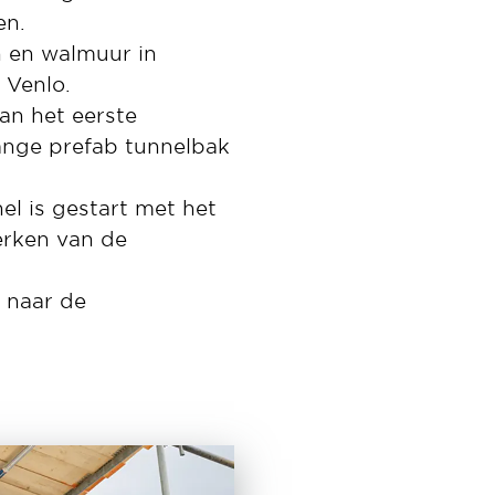
en.
n en walmuur in
 Venlo.
an het eerste
lange prefab tunnelbak
l is gestart met het
erken van de
 naar de