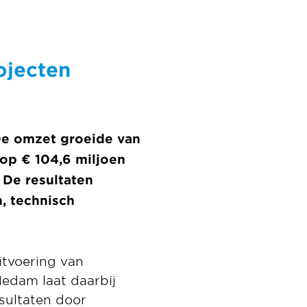
ojecten
 De omzet groeide van
 op € 104,6 miljoen
. De resultaten
, technisch
itvoering van
Nedam laat daarbij
sultaten door