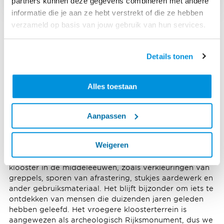
partners kunnen deze gegevens combineren met andere
informatie die je aan ze hebt verstrekt of die ze hebben
verzameld op basis van jouw gebruik van hun services.
Wat heeft het team van archeologen tot nu toe
gevonden?
Details tonen
"De meest bijzondere vondsten deden we op een oud
kloosterterrein waar straks een nieuwe
verbindingsweg wordt aangelegd van de A59 naar
Alles toestaan
Raamsdonksveer. Hier hebben we stukjes vuursteen
gevonden waarmee mensen hun werktuigen maakten.
We weten dus dat mensen op deze plek woonden,
Aanpassen
rond 6000 voor Christus. Dat was het mesolithicum,
oftewel de middensteentijd.
Weigeren
Ook hebben we sporen gevonden uit de tijd van het
klooster in de middeleeuwen, zoals verkleuringen van
greppels, sporen van afrastering, stukjes aardewerk en
ander gebruiksmateriaal. Het blijft bijzonder om iets te
ontdekken van mensen die duizenden jaren geleden
hebben geleefd. Het vroegere kloosterterrein is
aangewezen als archeologisch Rijksmonument, dus we