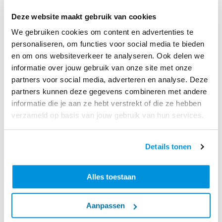
goed, gezondheidszorg, energie en petrochemie in
Deze website maakt gebruik van cookies
een groot gebied in Centraal-Azië, Europa, het
We gebruiken cookies om content en advertenties te
Midden-Oosten en Afrika, voornamelijk in Turkije en
personaliseren, om functies voor social media te bieden
Nederland. De groep bouwt winkelcentra, kantoren,
en om ons websiteverkeer te analyseren. Ook delen we
hotels, woningen en gebouwen, evenals fabrieken
informatie over jouw gebruik van onze site met onze
voor zware industrie, infrastructuurprojecten,
partners voor social media, adverteren en analyse. Deze
fabrieken, chemische en farmaceutische fabrieken,
partners kunnen deze gegevens combineren met andere
voedsel- en drankverwerkende fabrieken, automobiel-
informatie die je aan ze hebt verstrekt of die ze hebben
en machineproductiefabrieken, openbare gebouwen,
verzameld op basis van jouw gebruik van hun services.
gebouwen voor gezondheidszorg en energiecentrales.
Rönesans Holding draagt ​​bij aan diverse wereldwijde
Details tonen
prestaties zoals met Yamal LNG Plant welke een nieuw
energiekanaal biedt, 's werelds langste spoortunnel de
Gotthard-tunnel, Europa's hoogste gebouw het Lakhta
Alles toestaan
Center, en Nederland's langste landtunnel de
Gaasperdammertunnel. Renaissance Healthcare
Aanpassen
Investment, een dochteronderneming van Rönesans