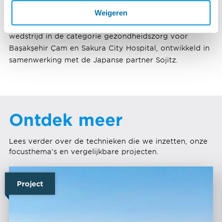
Holding en een belangrijke speler op de Turkse
investeringsmarkt voor gezondheidszorg, won de
Weigeren
‘Award of Merit’ bij ENR's Global Best Projects-
wedstrijd in de categorie gezondheidszorg voor
Başakşehir Çam en Sakura City Hospital, ontwikkeld in
samenwerking met de Japanse partner Sojitz.
Ontdek meer
Lees verder over de technieken die we inzetten, onze
focusthema’s en vergelijkbare projecten.
Project