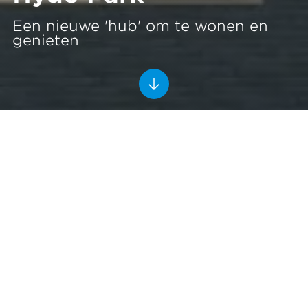
Een nieuwe 'hub' om te wonen en
genieten
406 exclusieve woningen onder de
rook van Schiphol
Hoofddorp
2023-2025
Heddes Bouw & Ontwikkeling
In december 2022 tekende Heddes Bouw &
Ontwikkeling de samenwerkingsovereenkomst voor
project Knightsbridge. Op 12 minuten van de Zuidas
van Amsterdam en op 4 minuten van Schiphol, wordt
bij station Hoofddorp de nieuwe wijk Hyde Park