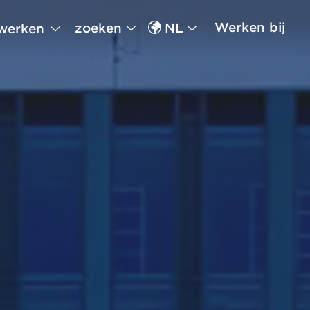
Werken bij
zoeken
NL
werken