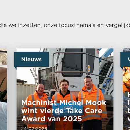
die we inzetten, onze focusthema’s en vergelijk
Nieuws
Machinist Michel Mook
wint vierde Take Care
Award van 2025
24-02-2026