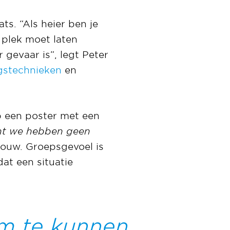
s. “Als heier ben je
 plek moet laten
r gevaar is”, legt Peter
gstechnieken
en
p een poster met een
nt we hebben geen
bouw. Groepsgevoel is
at een situatie
om te kunnen