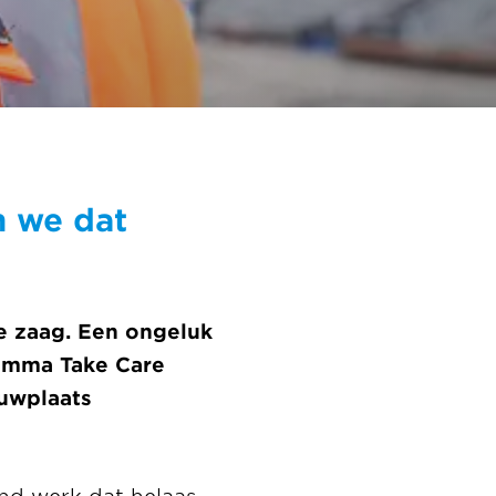
n we dat
de zaag. Een ongeluk
ramma Take Care
ouwplaats