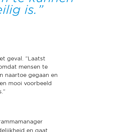
lig is.
t geval. “Laatst
, omdat mensen te
en naartoe gegaan en
een mooi voorbeeld
s.”
ogrammamanager
elijkheid en gaat