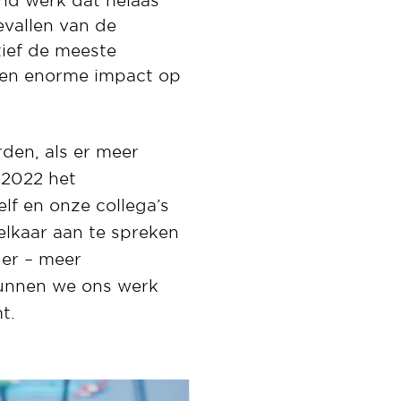
end werk dat helaas
evallen van de
tief de meeste
een enorme impact op
den, als er meer
 2022 het
f en onze collega’s
elkaar aan te spreken
der – meer
unnen we ons werk
t.