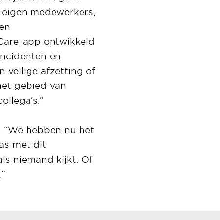
 eigen medewerkers,
een
Care-app ontwikkeld
incidenten en
 veilige afzetting of
het gebied van
ollega’s.”
. “We hebben nu het
as met dit
ls niemand kijkt. Of
.”