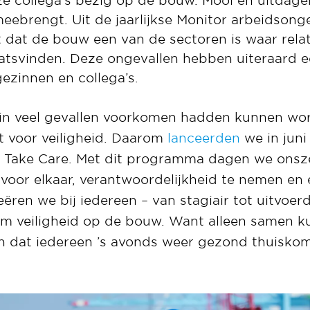
nze collega’s bezig op de bouw. Mooi en uitdag
meebrengt. Uit de jaarlijkse Monitor arbeidsong
kt dat de bouw een van de sectoren is waar rela
aatsvinden. Deze ongevallen hebben uiteraard 
ezinnen en collega’s.
 in veel gevallen voorkomen hadden kunnen wor
 voor veiligheid. Daarom
lanceerden
we in juni
 Take Care. Met dit programma dagen we onszel
voor elkaar, verantwoordelijkheid te nemen en 
reëren we bij iedereen – van stagiair tot uitvoer
 veiligheid op de bouw. Want alleen samen k
n dat iedereen ’s avonds weer gezond thuiskom