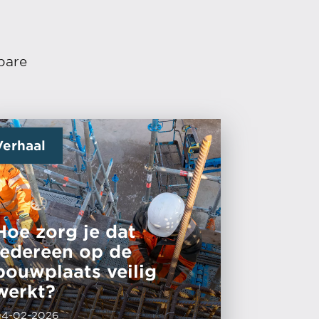
bare
Verhaal
Hoe zorg je dat
iedereen op de
bouwplaats veilig
werkt?
04-02-2026