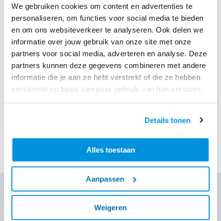
We gebruiken cookies om content en advertenties te
Veiligheid blijven verbeteren
personaliseren, om functies voor social media te bieden
en om ons websiteverkeer te analyseren. Ook delen we
De campagne is vanaf 13 juni 2022 zichtbaar op de
informatie over jouw gebruik van onze site met onze
bouwplaatsen en kantoren van Ballast Nedam. Dankzij
partners voor social media, adverteren en analyse. Deze
regelmatige gesprekken en toolboxen over veiligheid
partners kunnen deze gegevens combineren met andere
blijven onze collega's scherp en verbeteren we onze
informatie die je aan ze hebt verstrekt of die ze hebben
veilige werkwijze continu. Daardoor gaan zij 's
verzameld op basis van jouw gebruik van hun services.
morgens gezond naar hun werk en komen zij 's avonds
gezond weer thuis.
Details tonen
Benieuwd naar meer? Lees verder over
Take Care en veiligheid
.
Alles toestaan
Aanpassen
Ontdek meer
Weigeren
Lees verder over de technieken die we inzetten, onze