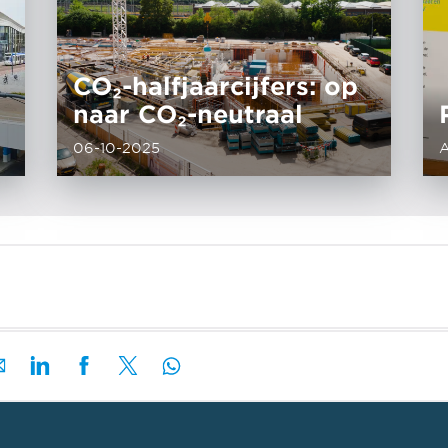
CO₂-halfjaarcijfers: op
naar CO₂-neutraal
06-10-2025
A