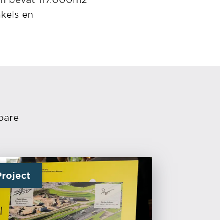
kels en
bare
Project