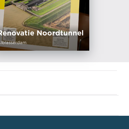
Renovatie Noordtunnel
lblasserdam