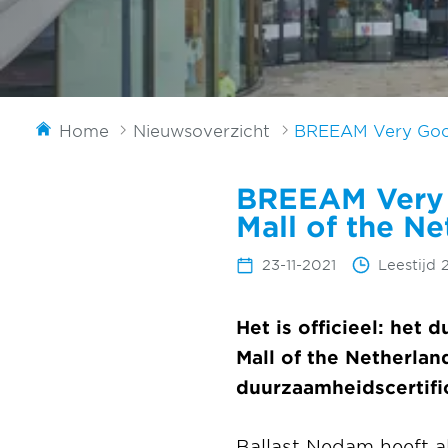
Home
Nieuwsoverzicht
BREEAM Very Good 
BREEAM Very G
Mall of the Ne
23-11-2021
Leestijd 
Het is officieel: he
Mall of the Netherlan
duurzaamheidscertific
Ballast Nedam heeft al