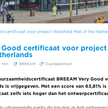
certificaat voor project Westfield Mall of the Nethe
ood certificaat voor project
therlands
2 min.
BREEAM
Duurzaamheid
t duurzaamheidscertificaat BREEAM Very Good v
ds is vrijgegeven. Met een score van 63,81% is
aat zelfs iets hoger dan het ontwerpcertificaa
s uitvoerende partij de keuzes in het ontwerpce