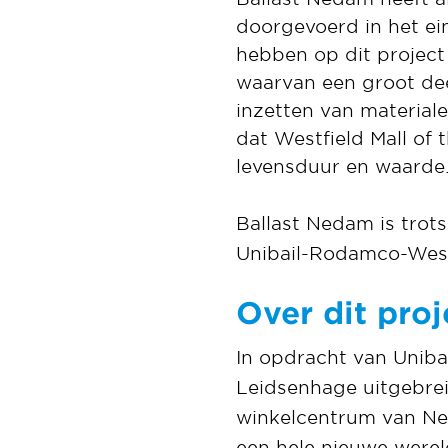
doorgevoerd in het ei
hebben op dit project
waarvan een groot dee
inzetten van material
dat Westfield Mall of
levensduur en waarde
Ballast Nedam is trot
Unibail-Rodamco-Westf
Over dit proj
In opdracht van Unib
Leidsenhage uitgebreid
winkelcentrum van Ned
een hele nieuwe were