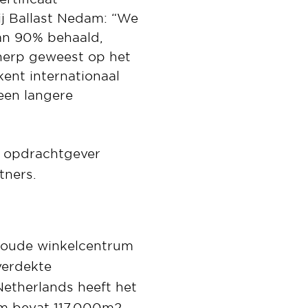
ij Ballast Nedam: “We
van 90% behaald,
cherp geweest op het
ent internationaal
een langere
et opdrachtgever
tners.
t oude winkelcentrum
verdekte
etherlands heeft het
um bevat 117.000m2