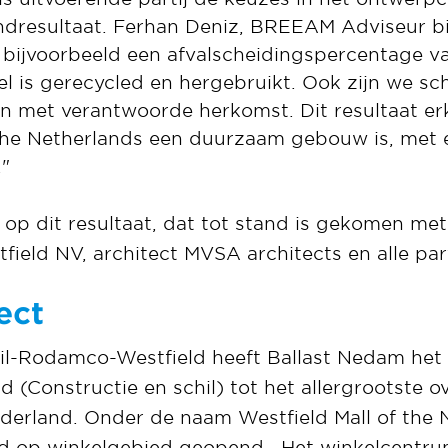
ndresultaat. Ferhan Deniz, BREEAM Adviseur b
 bijvoorbeeld een afvalscheidingspercentage 
l is gerecycled en hergebruikt. Ook zijn we s
en met verantwoorde herkomst. Dit resultaat erk
 the Netherlands een duurzaam gebouw is, met 
."
s op dit resultaat, dat tot stand is gekomen m
ield NV, architect MVSA architects en alle par
ect
ail-Rodamco-Westfield heeft Ballast Nedam he
 (Constructie en schil) tot het allergrootste o
erland. Onder de naam Westfield Mall of the N
ld op winkelgebied geopend. Het winkelcentr