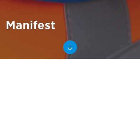
Manifest
Manifest
Ons doel, voor nu en in de toekomst, is om onszelf
voortdurend uit te dagen om te verbeteren. Elke dag
proberen we beter te worden. Als mens en als
professional. Dat doen we door kennis te delen, ons
aan te passen aan nieuwe omstandigheden en door
een open mind te hebben. Wij streven ernaar om