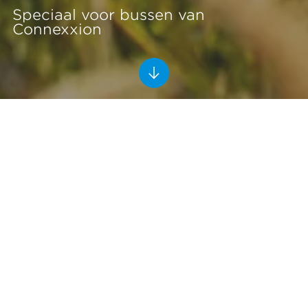
Speciaal voor bussen van
Connexxion
Waterstofstation Heinenoord
Heinenoord
2021-2022
Ballast Nedam Industriebouw
Ballast Nedam Industriebouw is gespecialiseerd in de
(ver)bouw en het onderhoud van tankstations, zowel
voor traditionele brandstoffen als voor LNG, CNG en
waterstof. Al in 2013 bouwden we in Helmond het
eerste 700 bar-waterstoftankstation van Nederland,
voor bussen, vrachtwagens én personenauto’s. Mede
door onze ruime ervaring gaf Everfuel ons de