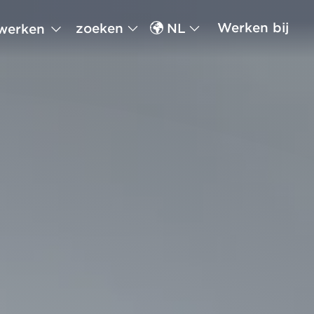
Werken bij
zoeken
NL
werken