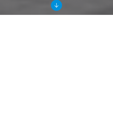
Rijkskantoor De Knoop
Utrecht
2016 - 2017
Ballast Nedam Building Projects
Consortium R Creators, de samenwerking tussen
Strukton, Facilicom en Ballast Nedam, kreeg van het
Rijksvastgoedbedrijf de opdracht tot herontwikkeling
van de voormalige Knoopkazerne in Utrecht tot
Rijkskantoor De Knoop. De overeenkomst omvat:
ontwerp, realisatie, onderhoud en exploitatie. Na de
ingebruikname in 2018 start de exploitatiefase met een
looptijd van twintig jaar.
Het verouderde complex ondergaat een duurzame