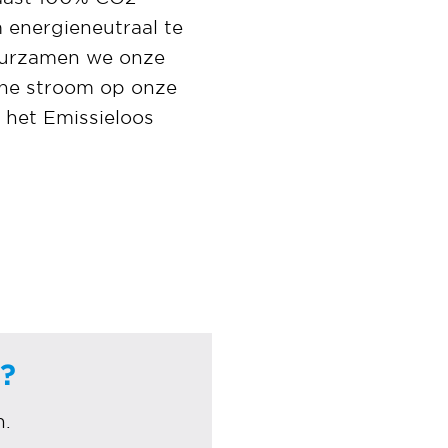
 energieneutraal te
duurzamen we onze
ene stroom op onze
 het Emissieloos
r?
n.