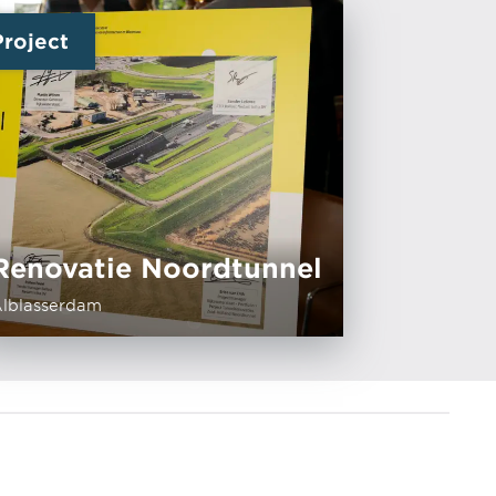
Project
Renovatie Noordtunnel
lblasserdam