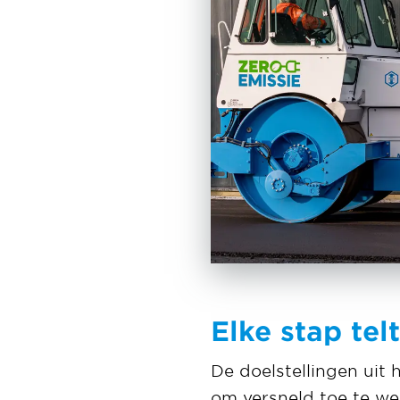
Elke stap tel
De doelstellingen uit
om versneld toe te we