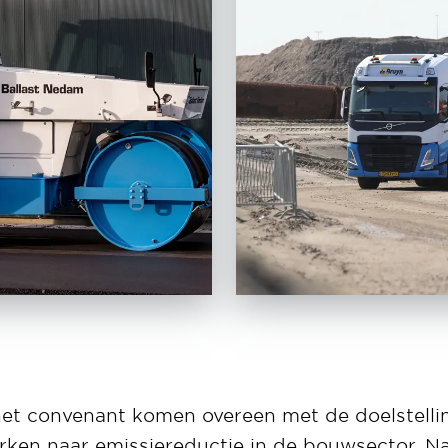
t
 het convenant komen overeen met de doelstell
rken naar emissiereductie in de bouwsector. 