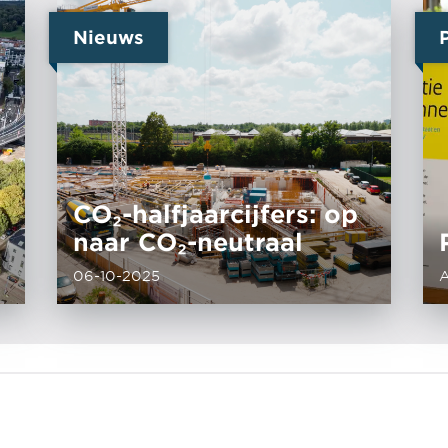
Nieuws
CO₂-halfjaarcijfers: op
naar CO₂-neutraal
06-10-2025
A