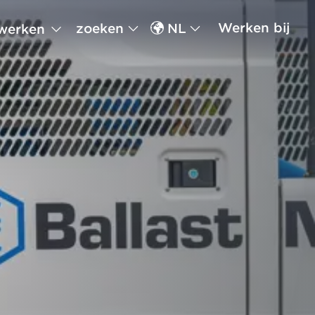
Werken bij
zoeken
NL
werken