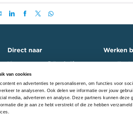
Direct naar
Werken b
Nieuws
Feiten & cijfers
Bouw jij ook
toekomst? St
Projecten
Contact
ik van cookies
ga de uitdag
Expertises
Intranet
ontent en advertenties te personaliseren, om functies voor soci
erkeer te analyseren. Ook delen we informatie over jouw gebrui
Bekijk onze
cial media, adverteren en analyse. Deze partners kunnen deze
ormatie die je aan ze hebt verstrekt of die ze hebben verzameld
ices.
er