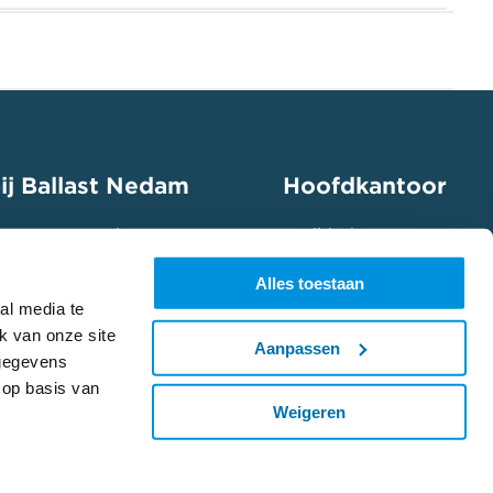
ij Ballast Nedam
Hoofdkantoor
 mee aan een duurzame
Euclideslaan 201
ap in jouw speelveld en
3584 BS Utrecht
Alles toestaan
ing aan.
(+31) 030 285 33 33
al media te
k van onze site
 vacatures
Aanpassen
 gegevens
 op basis van
Weigeren