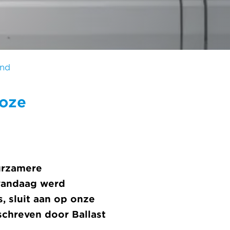
and
loze
urzamere
vandaag werd
, sluit aan op onze
schreven door Ballast