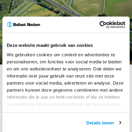
Deze website maakt gebruik van cookies
We gebruiken cookies om content en advertenties te
personaliseren, om functies voor social media te bieden
en om ons websiteverkeer te analyseren. Ook delen we
informatie over jouw gebruik van onze site met onze
partners voor social media, adverteren en analyse. Deze
De A27 staat in de top 10 van meest overbelaste
partners kunnen deze gegevens combineren met andere
snelwegen in Nederland, waar dagelijks meer dan
informatie die je aan ze hebt verstrekt of die ze hebben
100.000 voertuigen rijden. Joint venture ALSÉÉN gaat
circa 40 kilometer van de bestaande A27 op het
verzameld op basis van jouw gebruik van hun services.
traject Everdingen-Hooipolder verbreden. Ook gaat
ALSÉÉN het knooppunt Hooipolder reconstrueren, de
Merwede- en Keizersveerbruggen vervangen en een
Details tonen
aansluiting realiseren met het toekomstige