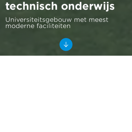
technisch onderwijs
Universiteitsgebouw met meest
moderne faciliteiten
Feringa Building
Groningen
2019-2025
Ballast Nedam Building Projects
Een slim ontwerp met state-of-the-art faciliteiten en
aardbevingsveilig, dat is Feringa Building. Op de
campus van de Rijksuniversiteit Groningen bouwt
Ballast Nedam een van de grootste en meest
indrukwekkende laboratoriumgebouwen van