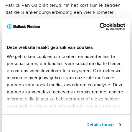
Patrick van Os blikt terug: “In het kort kun je zeggen
dat de Blankenburgverbinding een vier kilometer
lange aaneenschakeling van technische bouwwerken
is. Een complexe operatie waarin alle infradisciplines
samenkomen: van de aanleg van een land- en een
afzinktunnel, vele viaducten en fly-overs tot het
Deze website maakt gebruik van cookies
verbreden van snelwegen en het aanbrengen van
nieuw asfalt.”
We gebruiken cookies om content en advertenties te
personaliseren, om functies voor social media te bieden
Vanaf de start van de aanbesteding in 2016 is er aan
en om ons websiteverkeer te analyseren. Ook delen we
alle kanten hard gewerkt om dit project succesvol te
informatie over jouw gebruik van onze site met onze
realiseren. Uitvoeringsleider Civiel Conrad Hordijk is
partners voor social media, adverteren en analyse. Deze
dan ook trots op de geleverde teamprestatie: “In de
partners kunnen deze gegevens combineren met andere
afgelopen acht jaar zijn er genoeg uitdagingen
informatie die je aan ze hebt verstrekt of die ze hebben
voorbijgekomen. Logisch, op zo’n omvangrijk project.
verzameld op basis van jouw gebruik van hun services.
Dankzij de goede samenwerking tussen alle partners
ligt er nu een nieuwe snelweg die een grote impact zal
Details tonen
hebben op de regio Rotterdam. Iedereen die daar een