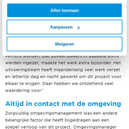
steentje aan bijgedragen heeft mag dan ook
ontzettend trots zijn op het resultaat!”
Alles toestaan
Naast alle bouwplaatsmedewerkers werden er
Aanpassen
bovendien meer dan honderd duikers ingevlogen uit
verschillende landen, vervolgt Conrad. “Voor het
aanleggen van de toeritten naar de afzinktunnel moest
Weigeren
er op beide oevers een grote hoeveelheid duikwerk
verricht worden. Dat zoveel duikers in dubbele shifts
werden ingezet, maakte het werk extra bijzonder. Het
uitvoeringsteam heeft maandenlang veel werk verzet
en letterlijk dag en nacht gewerkt om dit project voor
elkaar te krijgen. Daar hebben we ontzettend veel
waardering voor.”
Altijd in contact met de omgeving
Zorgvuldig omgevingsmanagement was een andere
belangrijke factor die heeft bijgedragen aan een
soepel verloop van dit project. Omgevingsmanager