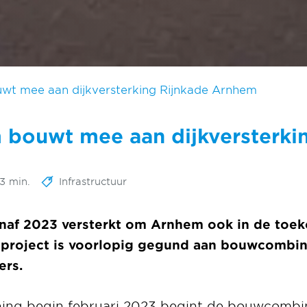
wt mee aan dijkversterking Rijnkade Arnhem
 bouwt mee aan dijkversterki
 3 min.
Infrastructuur
anaf 2023 versterkt om Arnhem ook in de toe
 project is voorlopig gegund aan bouwcombin
ers.
ning begin februari 2023 begint de bouwcombin