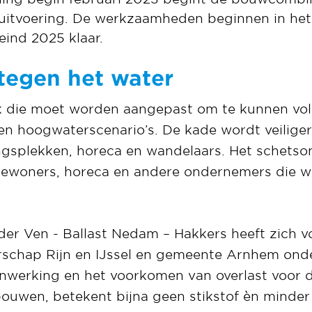
uitvoering. De werkzaamheden beginnen in het
 eind 2025 klaar.
tegen het water
ijk die moet worden aangepast om te kunnen vo
en hoogwaterscenario’s. De kade wordt veilige
gsplekken, horeca en wandelaars. Het schetson
ewoners, horeca en andere ondernemers die w
er Ven - Ballast Nedam – Hakkers heeft zich v
schap Rijn en IJssel en gemeente Arnhem ond
enwerking en het voorkomen van overlast voor
ouwen, betekent bijna geen stikstof èn minder 