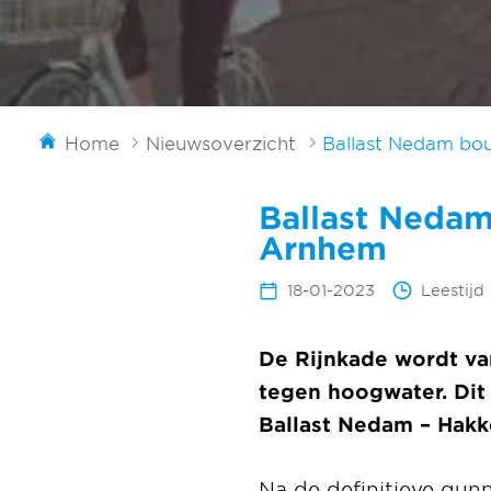
Home
Nieuwsoverzicht
Ballast Nedam bou
Ballast Nedam
Arnhem
18-01-2023
Leestijd
De Rijnkade wordt v
tegen hoogwater. Dit
Ballast Nedam – Hakk
Na de definitieve gun