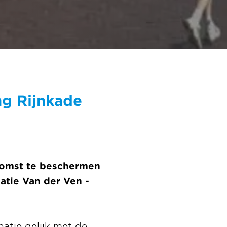
ng Rijnkade
komst te beschermen
atie Van der Ven -
atie gelijk met de