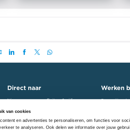
Direct naar
Werken b
Nieuws
Feiten & cijfers
Bouw jij ook
toekomst? St
Projecten
Contact
ik van cookies
ga de uitdag
Expertises
Intranet
ontent en advertenties te personaliseren, om functies voor soci
Bekijk onze
erkeer te analyseren. Ook delen we informatie over jouw gebrui