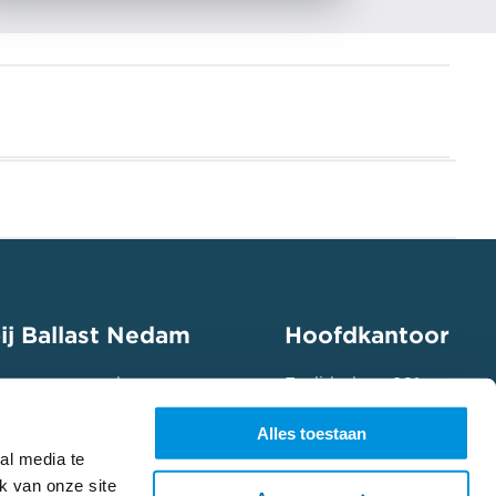
ij Ballast Nedam
Hoofdkantoor
 mee aan een duurzame
Euclideslaan 201
ap in jouw speelveld en
3584 BS Utrecht
Alles toestaan
ing aan.
(+31) 030 285 33 33
al media te
 vacatures
k van onze site