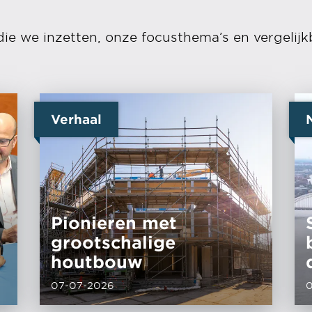
die we inzetten, onze focusthema’s en vergelijk
Verhaal
Pionieren met
grootschalige
houtbouw
07-07-2026