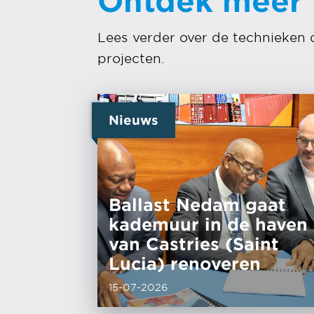
Ontdek meer
Lees verder over de technieken 
projecten.
Nieuws
Ballast Nedam gaat
kademuur in de haven
van Castries (Saint
Lucia) renoveren
15-07-2026