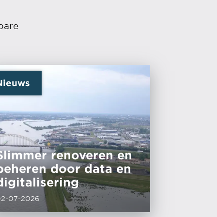
bare
Nieuws
Slimmer renoveren en
beheren door data en
digitalisering
02-07-2026