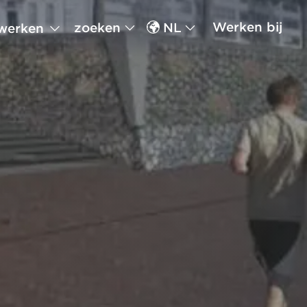
Werken bij
zoeken
NL
werken