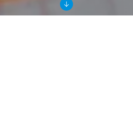
‘Ik wil dat iedereen zich hier veilig
voelt. Altijd.’
17-03-2021
Leestijd 5 min.
Veiligheid
Veilig werken, gezond thuiskomen. Dat staat bij Ballast
Nedam voorop. Altijd, overal, iedereen. Hoe we dat
doen? We gingen in gesprek met Conrad Hordijk,
Hoofduitvoerder op de A24 Blankenburgverbinding.
"Het is zondagochtend wanneer mijn telefoon gaat. Ik
ben die dag vrij, maar op de bouw wordt gewerkt. Op
het scherm zie ik de naam van één van mijn
veiligheidskundigen. Altijd als een van hen belt,
versnelt mijn hartslag. Zou er iets gebeurd zijn? ‘De
traumahelikopter is onderweg’, hoor ik. Ik stap gelijk in